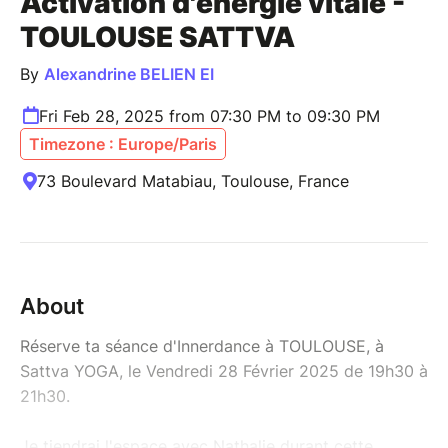
Activation d'énergie vitale -
TOULOUSE SATTVA
By
Alexandrine BELIEN EI
Fri Feb 28, 2025 from 07:30 PM to 09:30 PM
Timezone : Europe/Paris
73 Boulevard Matabiau, Toulouse, France
About
Réserve ta séance d'Innerdance à TOULOUSE, à
Sattva YOGA, le Vendredi 28 Février 2025 de 19h30 à
21h30.
Je tiendrai l'espace avec Nathalie durant cette