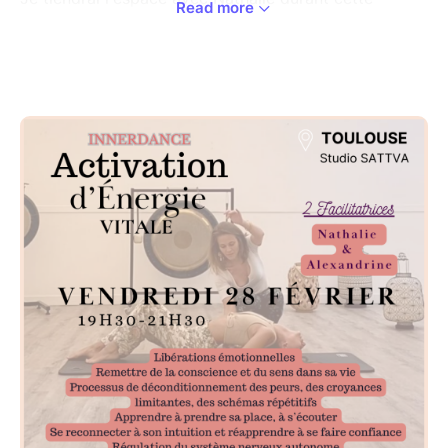
Read more
session de groupe.
Au menu :
- Voyage intérieur libérateur et transformateur !
- Libération émotionnelle
- Développement de l’intuition et a tes capacités
extra-sensorielles
- Sensation de paix intérieure
- Reconnection à sa joie
- Autoguérison
- Créativité
- Pouvoir personnel
A très vite :)