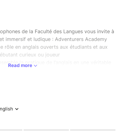
ophones de la Faculté des Langues vous invite à
jet immersif et ludique : Adventurers Academy
 de rôle en anglais ouverts aux étudiants et aux
ébutant curieux ou joueur
emble la pratique de l’anglais en une véritable
Read more
e et amusante.
u jeu : elle inclut la création de personnages, la
les, la gestion de scénarios en anglais, ainsi
le campus et des bootcamps préparatoires pour
aventure.
nglais devient un terrain de jeu, un espace où
 compte, où l’on rencontre de nouvelles