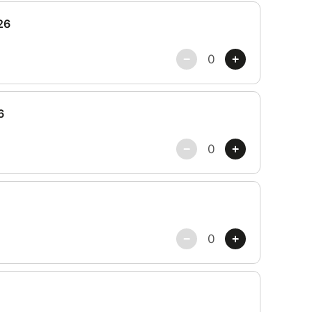
on devient une histoire à vivre ensemble.
 à C2), l’aventure vous attend.
 ! Places limitées