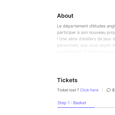
About
Le département d’études angl
participer à son nouveau pro
! Une série d’ateliers de jeux
personnels, que vous soyez d
expérimenté. Transformons ens
expérience vivante, collectiv
L’expérience ne se limite pas a
découverte progressive des règ
Tickets
que des sessions de jeu sur 
se plonger pleinement dans l’
Avec Adventurers Academy, l’a
l’on apprend sans s’en rendre