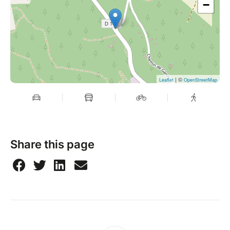
−
| ©
Leaflet
OpenStreetMap
Share this page