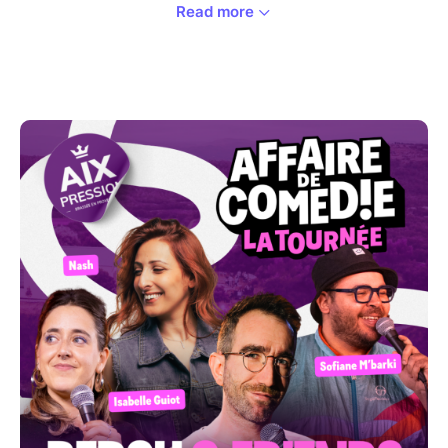
Read more
Au programme vendredi 17 et samedi 18 juillet :
Ouverture : 19h00
Lancement : 21h00
Fin du show : 22h30
PROGRAMMATION A VENIR !
Soirées déconseillées aux moins de 16 ans et
interdite au moins de 12 ans.
Certaines blagues peuvent heurter la sensibilité des
mineurs.
Placement libre dans la salle de spectacle.
(Pour vous garantir la meilleure expérience : être là
au moins 30mn avant le lancement du spectacle)