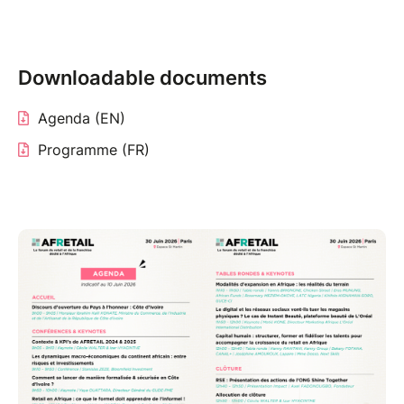
Venez rencontrer des enseignes internationales
s'intéressant au continent africain afin d'explorer des
opportunités de partenariat concrètes.
Downloadable documents
La matinée sera consacrée à la découverte du
continent africain à travers des conférences et des
Agenda (EN)
tables rondes, suivi d'un cocktail déjeunatoire de
Programme (FR)
networking, et l'après-midi sera consacrée aux
stands d'expositions et aux rendez-vous BtoB.
___
AFRETAIL is the first forum for retail & franchise
dedicated to Africa.
The forum returns for its second edition on 30 June
2025 in Paris.
Come and meet international brands interested by