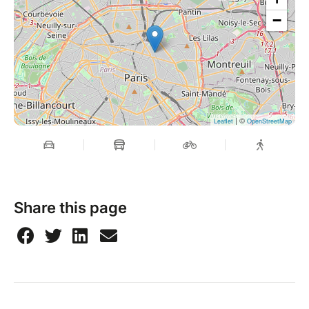
−
| ©
Leaflet
OpenStreetMap
Share this page