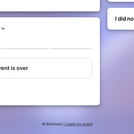
oujours.
I did n
urs du mardi à 20h.
lture et de fun. À ne pas manquer.
© Billetweb |
Create my event