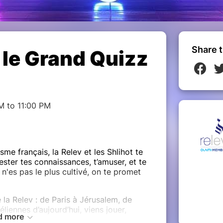
Share t
 le Grand Quizz
M to 11:00 PM
me français, la Relev et les Shlihot te
ster tes connaissances, t’amuser, et te
 n'es pas le plus cultivé, on te promet
 la Relev : de Paris à Jérusalem, de
iennes d’aujourd’hui, viens jouer,
d more