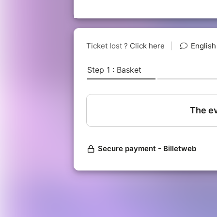
Pour qui ? Les 20/30 ans, comme t
Où ? À la Relev
Quand ? Mardi 13 mai, après les co
Une soirée israélienne pleine de cu