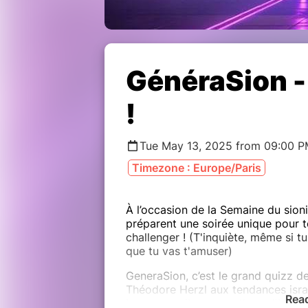
GénéraSion -
!
Tue May 13, 2025 from 09:00 P
Timezone : Europe/Paris
À l’occasion de la Semaine du sionis
préparent une soirée unique pour te
challenger ! (T'inquiète, même si tu
que tu vas t'amuser)
GeneraSion, c’est le grand quizz de
Théodore Herzl aux tendances israél
Rea
buzzer et vibrer au rythme d'Israël.