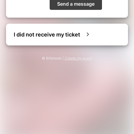
Send a message
I did not receive my ticket
© Billetweb |
Create my event