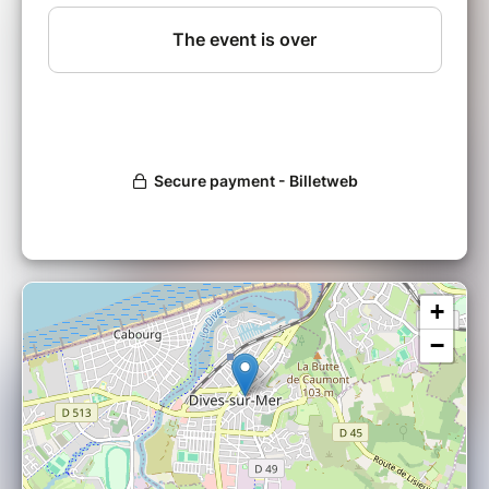
sera prêté pour la visite.
TOUS les participants doivent se munir d'un
billet.
Durée : 45min/1h
Marche : -1km
+
−