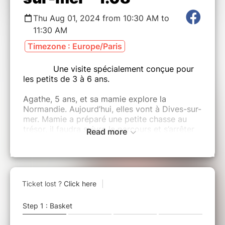
Thu Aug 01, 2024 from 10:30 AM to
11:30 AM
Timezone : Europe/Paris
Une visite spécialement conçue pour
les petits de 3 à 6 ans.
Agathe, 5 ans, et sa mamie explore la
Normandie. Aujourd’hui, elles vont à Dives-sur-
mer. Mamie a préparé une petite chasse au
trésor, il faudra suivre le parcours et s’arrêter
Read more
aux endroits indiqués. Ecouter une histoire,
dessiner des bateaux et utiliser son adorat
seront au programme.
A la fin, une surprise est à découvrir.
Les enfants doivent obligatoirement être
accompagnés par un adulte.
Chaque enfant est sous la responsabilité de
l'adulte qui l’accompagne. Du matériel vous