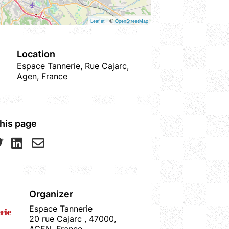
| ©
Leaflet
OpenStreetMap
Location
Espace Tannerie, Rue Cajarc,
Agen, France
his page
Organizer
Espace Tannerie
20 rue Cajarc , 47000,
AGEN, France