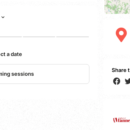
Share t