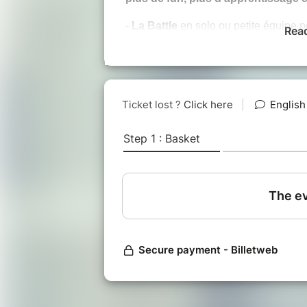
-
La Battle
en solo ou petite équipe po
Rea
prompt.
-
Le banc d'essai
pour tester et comp
-
Le débat
pour dialoguer autour de q
-
L'IA pour les débutants
avec un fo
ou non.
-
L'atelier ouvert
pour un participant 
Et bien entendu, le "Neuf en 9 minutes
au préalable, un petit brise glace sym
C'est pas cool, ça ?
L'AI_LAB POURQUOI ?
Vous pensez que l'IA peut améliorer vo
améliorer votre pratique des outils d'
réguliers ou débutants, vous pouvez re
générative :