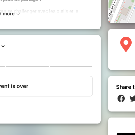
ur se challenger avec les outils et le
d more
arer une application ou un service IA.
uestions techniques, sociales ou éthiques.
rmat adapté aux besoins, professionnels
qui souhaite faire une présentation
", l'actualité du mois, est maintenu, avec
pa pendant le quart d'heure d'accueil.
Share t
tre efficacité au travail ? Vous cherchez à
IA générative ? Que vous soyez utilisateurs
joindre notre groupe d'utilisateurs de l'IA