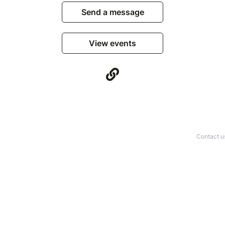
Send a message
View events
Contact u