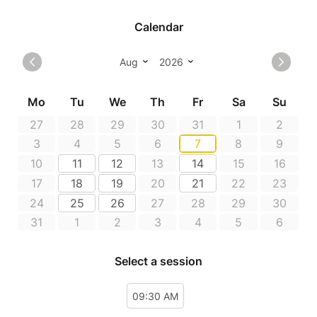
ATTENTION SI PAS DE RESERVATION, PAS DE
DEPART.
NB - Accessibilité et confort de visite : Cette visite se
déroule en milieu naturel sur les berges du Tarn. Le
parcours présente un sol irrégulier (terre, gravillons,
sable) et comporte quelques marches isolées.
Matériel roulant (Fauteuils, poussettes...) : Le
terrain naturel et meuble peut rendre la
progression difficile selon le type
d'équipement.
Condition physique : Merci de vous assurer
que ce type de relief est adapté à vos
capacités ou à votre matériel. Rassurez-vous,
des pauses sont prévues et le rythme est
adapté au groupe.
PMR / Besoins spécifiques : Merci de me
signaler votre venue en amont afin d’adapter