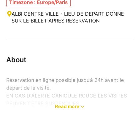
Timezone : Europe/Paris
ALBI CENTRE VILLE - LIEU DE DEPART DONNE
SUR LE BILLET APRES RESERVATION
About
Réservation en ligne possible jusqu’à 24h avant le
départ de la visite.
EN CAS D'ALERTE CANICULE ROUGE LES VISITES
PEUVENT ETRE SUSPENDUES.
Read more
N'hésitez pas à me contacter avant toute réservation
----------------------------------------------------------
---------------------
ALBI VISITE GUIDEE THEMATIQUE