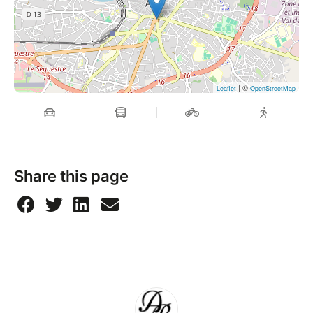
contactez moi
----------------------------------------------------
"Attention : les billets sont nominatifs et strictement
personnels. Toute revente, cession ou échange non
autorisé est interdit et peut entraîner le refus d’accès
| ©
Leaflet
OpenStreetMap
à l’événement sans remboursement."
Share this page