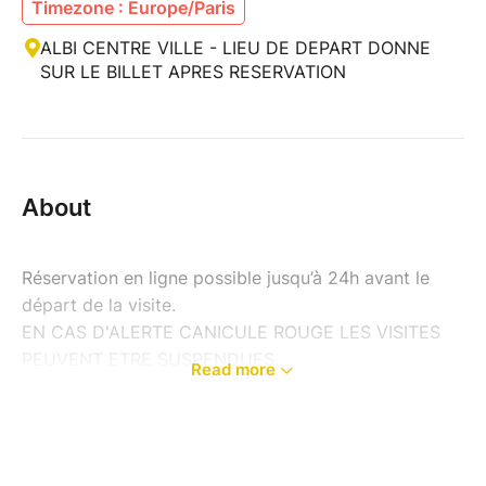
Timezone : Europe/Paris
ALBI CENTRE VILLE - LIEU DE DEPART DONNE
SUR LE BILLET APRES RESERVATION
About
Réservation en ligne possible jusqu’à 24h avant le
départ de la visite.
EN CAS D'ALERTE CANICULE ROUGE LES VISITES
PEUVENT ETRE SUSPENDUES.
Read more
N'hésitez pas à me contacter avant toute réservation
----------------------------------------------------------
---------------------
ALBI VISITE GUIDEE THEMATIQUE