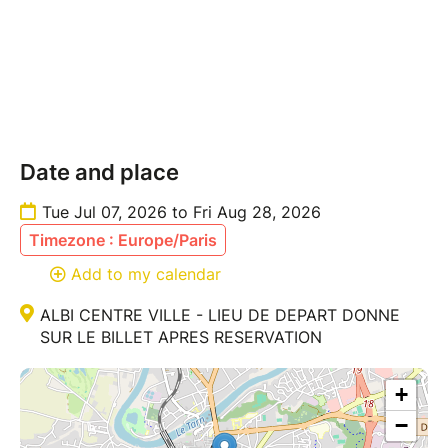
Alors ne m'en veuillez pas..... Envoyez-moi un mail si
la date voulue n'est plus disponible et je ferais tout
mon possible pour satisfaire votre demande et vous
proposer un autre créneau.
Si une question vous taraude, avant de réserver,
contactez moi
----------------------------------------------------
Date and place
"Attention : les billets sont nominatifs et strictement
personnels. Toute revente, cession ou échange non
Tue Jul 07, 2026 to Fri Aug 28, 2026
autorisé est interdit et peut entraîner le refus d’accès
Timezone : Europe/Paris
à l’événement sans remboursement."
Add to my calendar
ALBI CENTRE VILLE - LIEU DE DEPART DONNE
SUR LE BILLET APRES RESERVATION
+
−