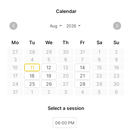
PMR, Poussettes : Les gravillons et les zones non
stabilisées peuvent rendre la progression plus
exigeante selon votre équipement. N'hésitez pas à
me signaler votre venue en amont afin d’adapter au
mieux le circuit
POINT DE DEPART DONNE SUR LE BILLET APRES
RESERVATION EFFECTIVE.
ATTENTION SI PAS DE RESERVATION, PAS DE
DEPART.
Si une question vous taraude, avant de réserver,
contactez moi à audreybedier.guide@gmail.com
----------------------------------------------------
**Certaines dates annoncées en amont (dans la
presse, sur les réseaux sociaux ou via newsletter)
peuvent ne plus être disponibles au moment de votre
consultation du site, en raison de l'état des
réservations ou de l'organisation du planning.