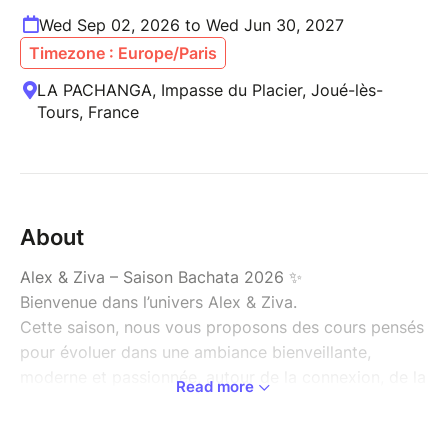
Wed Sep 02, 2026 to Wed Jun 30, 2027
Timezone : Europe/Paris
LA PACHANGA, Impasse du Placier, Joué-lès-
Tours, France
About
Alex & Ziva – Saison Bachata 2026 ✨
Bienvenue dans l’univers Alex & Ziva.
Cette saison, nous vous proposons des cours pensés
pour évoluer dans une ambiance bienveillante,
moderne et passionnée, autour de la connexion, de la
Read more
musicalité et du plaisir de danser.
Que vous soyez débutant ou déjà danseur, nos cours