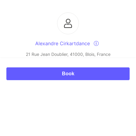
Alexandre Cirkartdance
21 Rue Jean Doublier, 41000, Blois, France
0645145947
Book
Send a message
© Billetweb 2014 - 2026