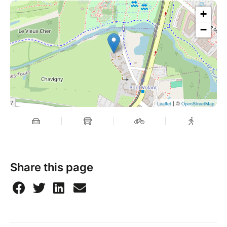
+
−
| ©
Leaflet
OpenStreetMap
Share this page