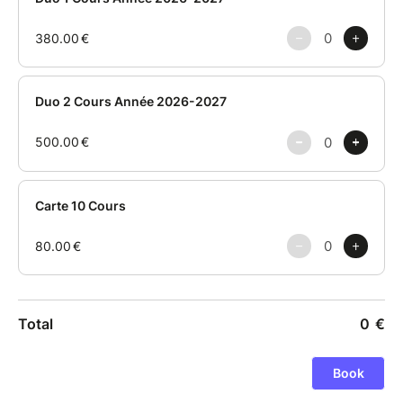
✨ Travail du social dance
✨ Évolution progressive tout au long de l’année
Nos cours sont ouverts à tous, dans une atmosphère
conviviale et motivante, avec une attention
particulière portée à la pédagogie et à l’évolution de
chaque élève.
Rejoignez-nous pour une nouvelle saison pleine
d’énergie, de partage et de passion ✨
— Alex & Ziva