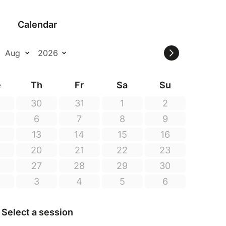
✨
sard