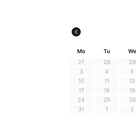
La distribution du spectacle 
Auteur(s) : Alexandre Pesle
Artiste(s) : Alexandre Pesle
Mise en scène : Caroline Man