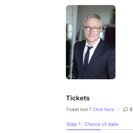
Il se consacre depuis 2005 à la
Marc Jolivet, Alex Goude, Mar
mais moins connus.
Et les gens n'aiment que les 
Alors que les canaux se multip
les chaînes Youtube...) on a 
polémique pour faire parler de 
Et être détenteur d'une vérité 
Comme pour son premier one m
sur des thèmes délicats en pr
sensibles. S'ils piquent et gra
Tickets
Pour tout public à partir de 1
Langue : français