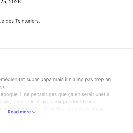
l 25, 2026
ue des Teinturiers,
omédien (et super papa mais il n'aime pas trop en
e).
'époque, il ne pensait pas que ça en serait une) à
 écrit, joué pour et avec eux pendant 6 ans.
 et de la série "H". Si sa tête vous dit quelque
Read more
vu, aimé, désiré et attendiez avec impatience sa
améra Café où il jouait Sylvain le comptable naïf