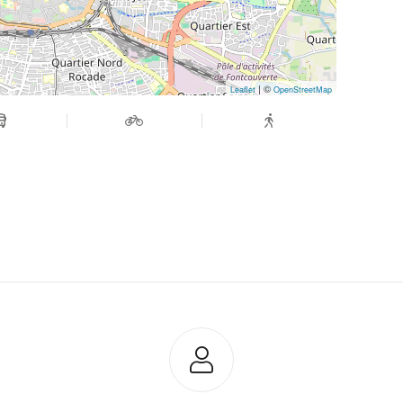
| ©
Leaflet
OpenStreetMap