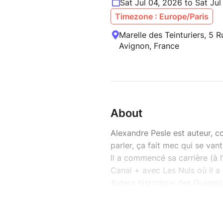
Sat Jul 04, 2026 to Sat Ju
Timezone : Europe/Paris
Marelle des Teinturiers, 5 R
Avignon, France
About
Alexandre Pesle est auteur, c
parler, ça fait mec qui se vant
Il a commencé sa carrière (à l
Canal + avec Les Nuls où il a
Auteur historique des Guignols
chose, c'est que vous l'avez 
présence féline, virile dans C
(en français stupide).