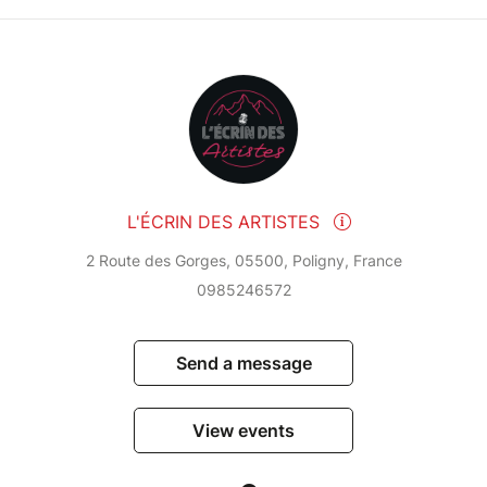
L'ÉCRIN DES ARTISTES
2 Route des Gorges, 05500, Poligny, France
0985246572
Send a message
View events