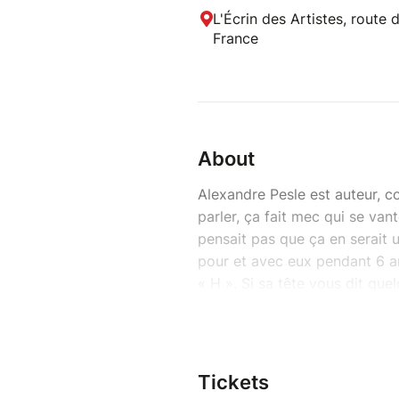
L'Écrin des Artistes, route 
France
About
Alexandre Pesle est auteur, c
parler, ça fait mec qui se vant
pensait pas que ça en serait u
pour et avec eux pendant 6 an
« H ». Si sa tête vous dit que
et attendiez avec impatience 
jouait Sylvain le comptable na
2005 à la scène. Qui le lui ren
Goude, Marion Game et il en 
Tickets
connus. Et les gens n’aiment 