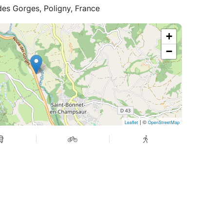
 des Gorges, Poligny, France
+
−
| ©
Leaflet
OpenStreetMap