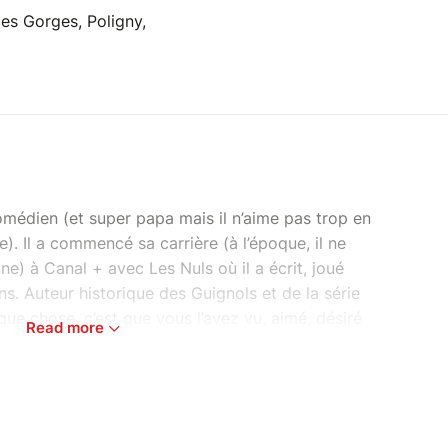
des Gorges, Poligny,
omédien (et super papa mais il n’aime pas trop en
e). Il a commencé sa carrière (à l’époque, il ne
ne) à Canal + avec Les Nuls où il a écrit, joué
s. Auteur historique des Guignols et de la série
lque chose, c’est que vous l’avez vu, aimé, désiré
Read more
sa présence féline, virile dans Caméra Café où il
ïf (en français stupide). Il se consacre depuis
d bien. Il a collaboré avec Marc Jolivet, Alex
passe des tout aussi meilleurs mais moins
que les gens connus. Ou morts.