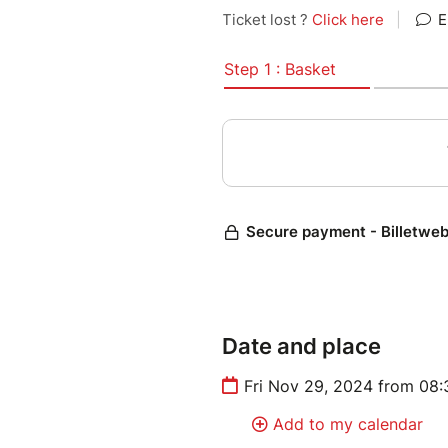
Alors que les canaux se multip
les chaînes Youtube…) on a l’
polémique pour faire parler de
vérité qui serait universelle.
Comme pour son premier One M
sur des thèmes délicats en pr
sensibles. S’ils piquent et gra
Date and place
Fri Nov 29, 2024 from 08
Add to my calendar