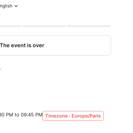
lient (les chaînes de la TNT, les réseaux sociaux,
impression que chacun cherche à créer de la
 soi, à tort et à travers. Et être détenteur d’une
an Show, Alexandre a choisi de vous faire rire
atiquant un humour grinçant sur des sujets
ttent, c’est pour mieux les désinfecter.
:30 PM to 09:45 PM
Timezone : Europe/Paris