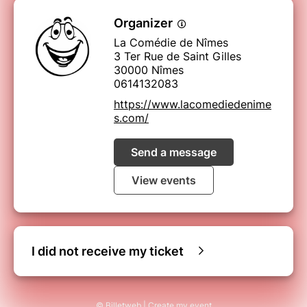
Organizer
La Comédie de Nîmes
3 Ter Rue de Saint Gilles
30000 Nîmes
0614132083
https://www.lacomediedenime
s.com/
Send a message
View events
I did not receive my ticket
© Billetweb |
Create my event