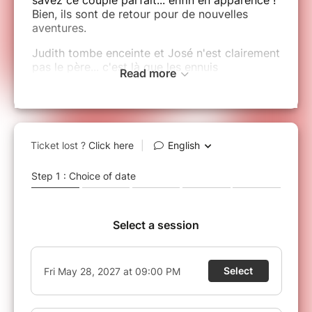
Bien, ils sont de retour pour de nouvelles
aventures.
Judith tombe enceinte et José n'est clairement
pas le père... c'est là que les ennuis
Read more
(RE)commencent.
Mentir ? Avouer ? Fuir ? Non... elle a une autre
idée : éliminer le problème. Littéralement. Elle
a eu le déclic, il aura les claques !
Un petit meurtre entre amoureux, ça soude,
non ? Sauf que José, curieusement, n'est pas
très coopératif. D'autant plus que le meurtre
parfait, c'est comme le bricolage : faut les
bons outils... et beaucoup de patience. Et ça
tombe bien, car la Juju... elle est têtue.
Entre coups foireux, gaffes en série et
maladresses, la chasse à l'Homme est ouverte
! À partir de maintenant, entre eux, ça sera à la
vie à la mort! Ou plutôt... à la vie à l'amour !