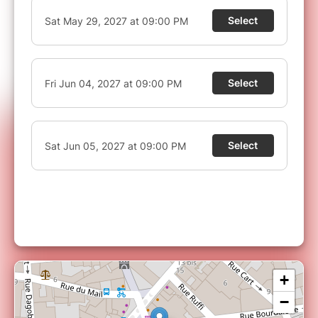
VOUS N'AVEZ PAS RECU VOTRE BILLET ?
Les réservations via Billetweb (notre partenaire
de billetterie sécurisée) sont disponibles en
temps réel.
En cas de non réception de votre
billet, attention à ne pas confondre
l'identification auprès de votre banque et la
confirmation d'achat. Le SMS de votre banque
autorise la tentative de transaction mais ne
garantie pas le paiement, il faut attendre l'écran
suivant (retour sur le site) pour savoir si le
paiement est passé ou non.
+
−