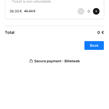
pour explorer la ville.
Tu auras 9h pour profiter à ta manière : balade à
vélo, visite de musées, pause dans un coffee shop,
tour en bateau, découverte des canaux, shopping
dans les quartiers vintage, ou simple promenade
dans les rues animées. C’est toi qui choisis !
En début de soirée, retour au bus pour rentrer à Lille
Itinéraire
Départ de Lille
Étape : Amsterdam
Quartiers typiques
Canaux et ambiance locale
Temps libre pour tes visites
Retour à Lille
Focus sur la destination