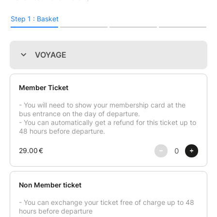
Prix non membre : 36 €
✅ Inclus
Transport aller/retour en bus privé
Tour leader bilingue (Français / Anglais)
Temps libre à Amsterdam (9h sur place)
Photos & vidéos
❌ Non inclus
Repas
Dépenses personnelles
Programme du voyage
Le départ se fait depuis Lille tôt le matin. Le trajet
permet de se reposer ou de faire connaissance avec
les autres étudiants. On arrive à Amsterdam en milieu
de matinée, avec une journée complète devant soi