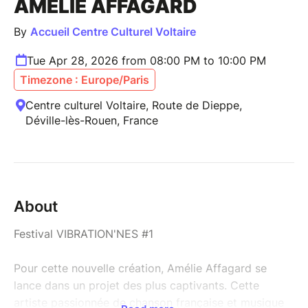
AMÉLIE AFFAGARD
By
Accueil Centre Culturel Voltaire
Tue Apr 28, 2026 from 08:00 PM to 10:00 PM
Timezone : Europe/Paris
Centre culturel Voltaire, Route de Dieppe,
Déville-lès-Rouen, France
About
Festival VIBRATION'NES #1
Pour cette nouvelle création, Amélie Affagard se
lance dans un projet des plus captivants. Cette
artiste passionnée de chanson française et musique