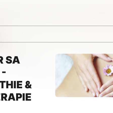
R SA
 -
THIE &
RAPIE