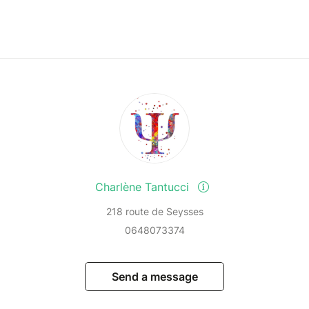
Charlène Tantucci
218 route de Seysses
0648073374
Send a message