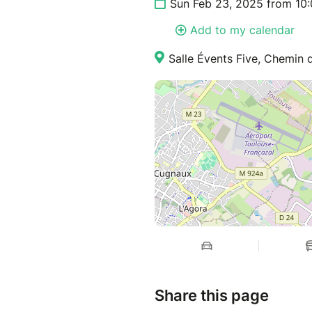
Sun Feb 23, 2025 from 10
- Découvrez des outils concre
- Profitez d’un moment uniqu
Add to my calendar
experts et des participants 
Salle Évents Five, Chemin 
>> Les places sont limitées, r
Offrez à votre corps une pau
digestion peut devenir votre a
Manon CHAPIN 06 07 31 97 
https://manonchapin.wixsite
Charlène TANTUCCI 06 48 07
https://praticienne-hypnose-t
https://www.resalib.fr/prati
toulouse
Share this page