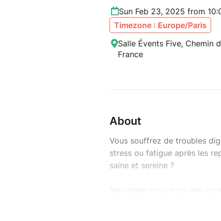
Sun Feb 23, 2025 from 10
Timezone : Europe/Paris
Salle Évents Five, Chemin d
France
About
Vous souffrez de troubles dig
stress ou fatigue après les r
saine et sereine ?
Rejoignez-nous pour une jour
de vos troubles digestifs dan