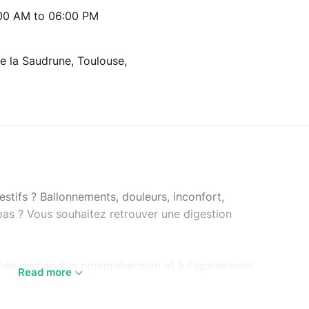
:00 AM to 06:00 PM
e la Saudrune, Toulouse,
estifs ? Ballonnements, douleurs, inconfort,
epas ? Vous souhaitez retrouver une digestion
née dédiée à la compréhension et à l'apaisement
Read more
s une ambiance bienveillante et chaleureuse !