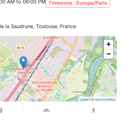
:00 AM to 06:00 PM
Timezone : Europe/Paris
ts pour apaiser votre corps et votre esprit.
e pour vous recentrer et partager avec des
qui vous comprennent.
de la Saudrune, Toulouse, France
éservez vite la vôtre !
+
se bien méritée et venez découvrir comment la
−
lliée santé. Nous avons hâte de vous accueillir !
07
.com/website
 33 74
| ©
Leaflet
OpenStreetMap
oulouse.fr
cien/82877-charlene-tantucci-hypnotherapeute-