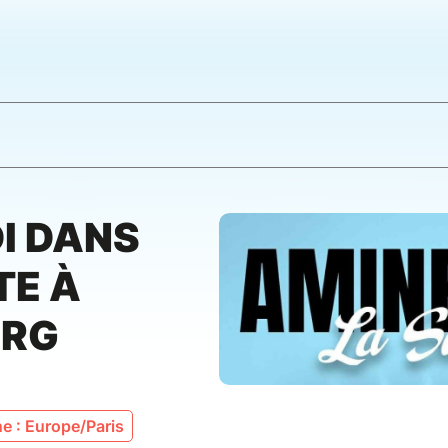
I DANS
TE À
URG
e : Europe/Paris