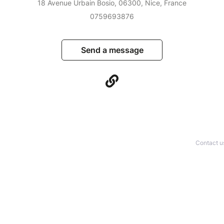
18 Avenue Urbain Bosio, 06300, Nice, France
0759693876
Send a message
Contact u