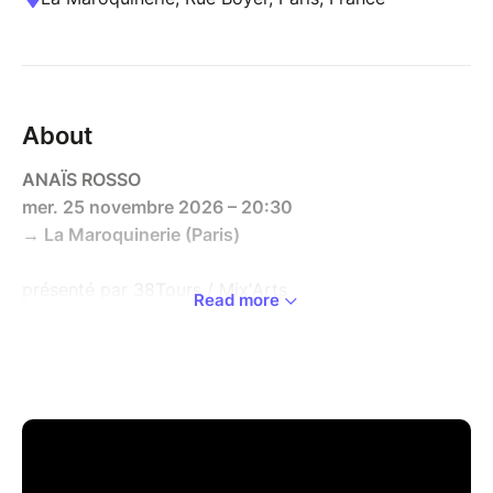
About
ANAÏS ROSSO
mer. 25 novembre 2026 – 20:30
→ La Maroquinerie (Paris)
présenté par 38Tours / Mix'Arts
Read more
avec le soutien de NØ FØRMAT! et Les Femmes S'en Mêlent
Écoutez les nouveautés d'Anaïs Rosso :
https://ffm.bio/anaisrosso
[FR] C’est en sillonnant les jams parisiennes
qu’Anaïs Rosso développe son goût pour la