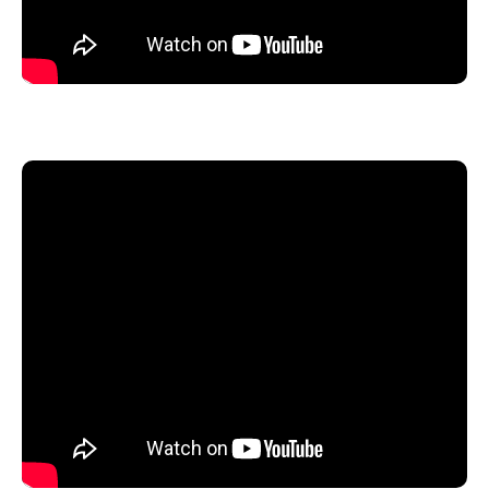
Métro : Ménilmontant (ligne 2) et Gambetta (ligne 3)
Bus : Pyrénées Ménilmontant (ligne 96)
Bar sur place
- TARIFS -
Préventes (hors commission) : 25€
Sur place : 27€