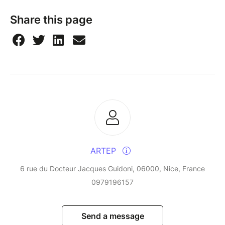
musique de films à son actif. A rejoint Anatole en
Share this page
2022.
ARTEP
6 rue du Docteur Jacques Guidoni, 06000, Nice, France
0979196157
Send a message