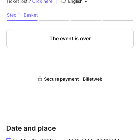
Andres GARCIA : Saxophone et commentaires
Créateur du groupe en 2017, il a insufflé un esprit de
partage et de complicité avec tous ses musiciens.
Saxophoniste ténor c’est aussi le présentateur des
différents Standards qui sont exposés lors des
concerts. C’est à ce titre qu’il sera présent lors de
cette soirée.
Yannick DROGOUL : Batterie
Musicien, percussionniste, improvisateur Il a une
expérience de nombreuses années de scène tant en
musiques actuelles qu’en jazz. Il rejoint ANATOLE en
2021.
Gilles BAUD : Contrebasse
Date and place
Après la guitare classique, il joue de la basse
électrique dans diverses formations (variété, rock