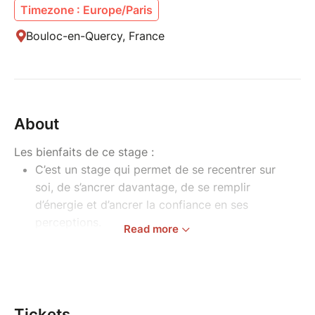
Timezone : Europe/Paris
Bouloc-en-Quercy, France
About
Les bienfaits de ce stage :
C’est un stage qui permet de se recentrer sur
soi, de s’ancrer davantage, de se remplir
d’énergie et d’ancrer la confiance en ses
perceptions.
Read more
Il y a des voyages au tambour/chant intuitif
pour apprendre à voyager avec son
inconscient et son animal de pouvoir.
Des rituels et des constellations rituelles pour
se délester de valises qui encombrent encore
Tickets