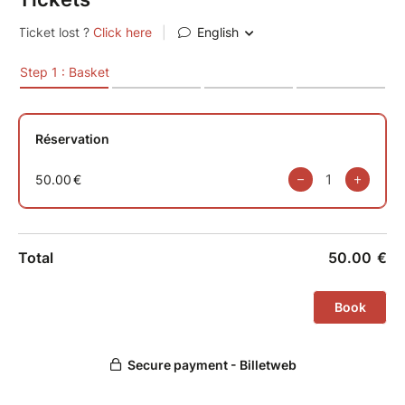
trop notre inconscient, et nous freinent dans
notre quotidien. ⭐️
Recevoir un puissant soin de la source pour
mieux revenir dans son incarnation avec sa
propre énergie.
De nombreux contacts/échanges avec la
nature pour se recharger et plein de
surprises !
C’est un stage à la fois profond et rempli de
joie et de partage.
Il y a un avant et un après !
Le tarif pour l’animation du stage est de 200€, nous
pouvons vous héberger les nuits de vendredi et
samedi, en camping pour 10€ et en chambre pour
30€. Les repas sont partagés en mode auberge
espagnole.