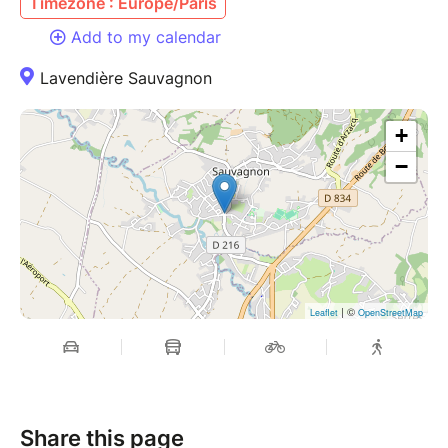
Timezone : Europe/Paris
Add to my calendar
Lavendière Sauvagnon
+
−
| ©
Leaflet
OpenStreetMap
Share this page