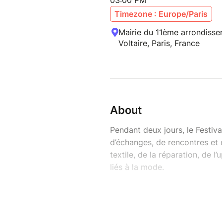
03:00 PM
Timezone : Europe/Paris
Mairie du 11ème arrondisse
Voltaire, Paris, France
About
Pendant deux jours, le Festi
d’échanges, de rencontres et 
textile, de la réparation, de l
liés à la mode.
Tous les formats ci-dessous s
—
VENDREDI 5 JUIN - Cour de l