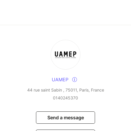
comment m’en libérer ?
ion Revolution France)
s habitudes de consommation, de la mode
s possibles.
animée par Arielle Levy
u soin, du vivant, de la réparation et des liens
ile.
UAMEP
44 rue saint Sabin , 75011, Paris, France
0140245370
Send a message