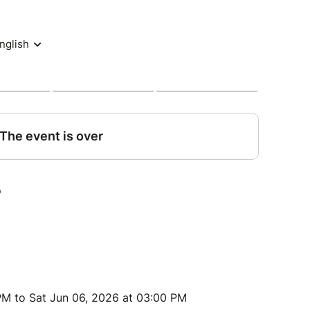
de Est Possible avec Arielle Levy, la fondatrice.
2017 à la création de la Maison des Autres Modes
ngagements et les projets d’UAMEP.
our de l’écofrugalité
rugal).
simples, de la sobriété et des solutions
utrement.
a réparation
de la réparation avec les membres UAMEP et nos
 PM to Sat Jun 06, 2026 at 03:00 PM
tour de la réparation textile et de l’upcycling