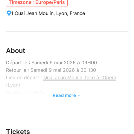
Timezone : Europe/Paris
1 Quai Jean Moulin, Lyon, France
About
Départ le : Samedi 9 mai 2026 à 09H00
Retour le : Samedi 9 mai 2026 à 20H30
Lieu de départ :
Quai Jean Moulin, face à l’Opéra
(Lyon)
Durée : 1 journée
Read more
Inclus: Transport A/R, les visites des villes de Annecy
et Aix-les-Bains, activités et Tourleader.
Non inclus : Les visites avec droit d’entrée, les repas,
les dépenses personnelles.
Tickets