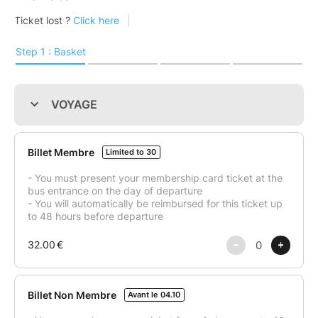
Erasmus Lyon EP
te propose une journée en Haute-
Savoie pour prendre le grand air et découvrir deux
magnifiques villes. Ce voyage est disponible pour toi
mais aussi tous tes amis, qu’ils soient Erasmus, Au
pair, international, doctorant ou Français !
Votre programme :
Départ de Lyon Opéra, en début de matinée :
direction Annecy. Une fois sur place, tu auras le choix
de visiter la ville librement ou suivre le groupe
accompagné de notre Tourleader. Tu auras la chance
de pouvoir découvrir le lac, faire une balade en
bateau, marcher le long des canaux où tout
simplement t’allonger tranquillement dans l’herbe
pour pique-niquer.
En milieu de journée, nous reprendrons notre car en