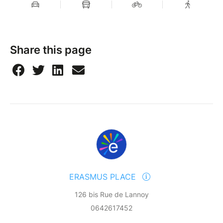
les accompagnateurs sont là pour créer de la
convivialité! C’est l’opportunité pour toi de faire de
nouvelles rencontres dans une ambiance
internationale ! A chaque voyage , la moitié des
Share this page
participants viennent non-accompagnés et repartent
avec de supers souvenirs. Cette famille, c’est grâce à
vous ! Jusqu’à 22 nationalités seront présentes dans
nos voyages Erasmus et universitaires.
▬▬▬▬▬▬ Prix : à partir de 32€ ▬▬▬▬▬▬
Tarifs :
– membre 32€
– non membre 36€ jusqu’au 2 mai 2026, puis 41€
ERASMUS PLACE
Vous avez 7 jours pour annuler votre achat après
126 bis Rue de Lannoy
votre inscription.
Le voyage n'est pas remboursable, non échangeable
0642617452
dans les 30 jours avant le départ (sauf pour les