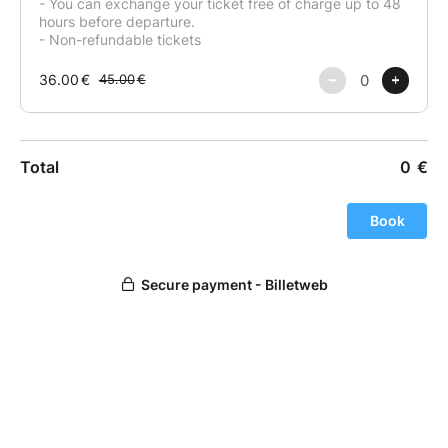
faisant une étape à Aix-les-Bains. Découverte de
l’architecture de la ville, de son casino, ses thermes,
ou tout simplement flâner à travers les rues
commerçantes. Nous serons de retour sur Lyon en
début de soirée.
*Annecy
Souvent surnommée la « Venise des Alpes », est une
charmante ville située dans le sud-est de la France,
en région Auvergne-Rhône-Alpes. Nichée au bord du
lac d’Annecy, réputé pour être l’un des plus purs
d’Europe, la ville offre un cadre naturel exceptionnel
avec des montagnes majestueuses en toile de fond.
Le centre historique d’Annecy est particulièrement
pittoresque avec ses canaux, ses maisons aux
façades colorées et ses rues pavées. Parmi les sites
emblématiques, on trouve le Palais de l’Île, un ancien
bâtiment pénitentiaire et administratif situé sur une