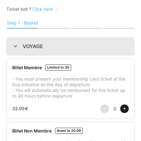
Erasmus Lyon EP
te propose une journée en Haute-
Savoie pour prendre le grand air et découvrir deux
magnifiques villes. Ce voyage est disponible pour toi
mais aussi tous tes amis, qu’ils soient Erasmus, Au
pair, international, doctorant ou Français !
Votre programme :
Départ de Lyon Opéra, en début de matinée :
direction Annecy. Une fois sur place, tu auras le choix
de visiter la ville librement ou suivre le groupe
accompagné de notre Tourleader. Tu auras la chance
de pouvoir découvrir le lac, faire une balade en
bateau, marcher le long des canaux où tout
simplement t’allonger tranquillement dans l’herbe
pour pique-niquer.
En milieu de journée, nous reprendrons notre car en