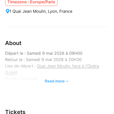
Timezone : Europe/Paris
1 Quai Jean Moulin, Lyon, France
About
Départ le : Samedi 9 mai 2026 à 09H00
Retour le : Samedi 9 mai 2026 à 20H30
Lieu de départ :
Quai Jean Moulin, face à l’Opéra
(Lyon)
Durée : 1 journée
Read more
Inclus: Transport A/R, les visites des villes de Annecy
et Aix-les-Bains, activités et Tourleader.
Non inclus : Les visites avec droit d’entrée, les repas,
les dépenses personnelles.
Tickets