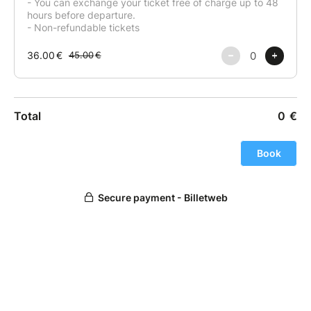
faisant une étape à Aix-les-Bains. Découverte de
l’architecture de la ville, de son casino, ses thermes,
ou tout simplement flâner à travers les rues
commerçantes. Nous serons de retour sur Lyon en
début de soirée.
*Annecy
Souvent surnommée la « Venise des Alpes », est une
charmante ville située dans le sud-est de la France,
en région Auvergne-Rhône-Alpes. Nichée au bord du
lac d’Annecy, réputé pour être l’un des plus purs
d’Europe, la ville offre un cadre naturel exceptionnel
avec des montagnes majestueuses en toile de fond.
Le centre historique d’Annecy est particulièrement
pittoresque avec ses canaux, ses maisons aux
façades colorées et ses rues pavées. Parmi les sites
emblématiques, on trouve le Palais de l’Île, un ancien
bâtiment pénitentiaire et administratif situé sur une