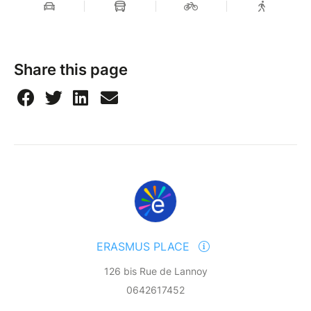
les accompagnateurs sont là pour créer de la
convivialité! C’est l’opportunité pour toi de faire de
nouvelles rencontres dans une ambiance
internationale ! A chaque voyage , la moitié des
Share this page
participants viennent non-accompagnés et repartent
avec de supers souvenirs. Cette famille, c’est grâce à
vous ! Jusqu’à 22 nationalités seront présentes dans
nos voyages Erasmus et universitaires.
▬▬▬▬▬▬ Prix : à partir de 32€ ▬▬▬▬▬▬
Tarifs :
– membre 32€
– non membre 36€ jusqu’au 2 mai 2026, puis 41€
ERASMUS PLACE
Vous avez 7 jours pour annuler votre achat après
126 bis Rue de Lannoy
votre inscription.
Le voyage n'est pas remboursable, non échangeable
0642617452
dans les 30 jours avant le départ (sauf pour les