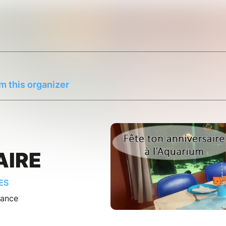
m this organizer
AIRE
ES
rance