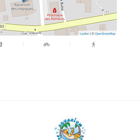
| ©
Leaflet
OpenStreetMap