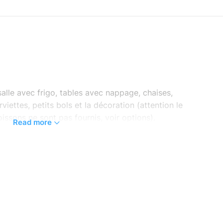
salle avec frigo, tables avec nappage, chaises,
rviettes, petits bols et la décoration (attention le
oissons ne sont pas fournis, voir options).
Read more
de l’Aquarium par un animateur, suivi d’une visite
de visite (visite commentée en option).
 animateur de l’Aquarium (2 thèmes au choix)
t à l’enfant qui fête son anniversaire.
ium-des-tropiques.com/anniversaire/