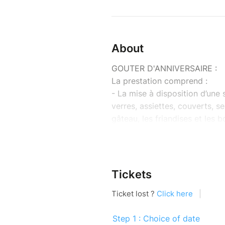
About
GOUTER D'ANNIVERSAIRE :
La prestation comprend :
- La mise à disposition d’une 
verres, assiettes, couverts, se
gâteau, les friandises et les b
- L’accueil et la présentation 
libre, avec livret, du circuit 
- 1 animation encadrée par un
- Un cadeau souvenir est offer
Tickets
Voir programme https://aquar
Conditions et réservation :