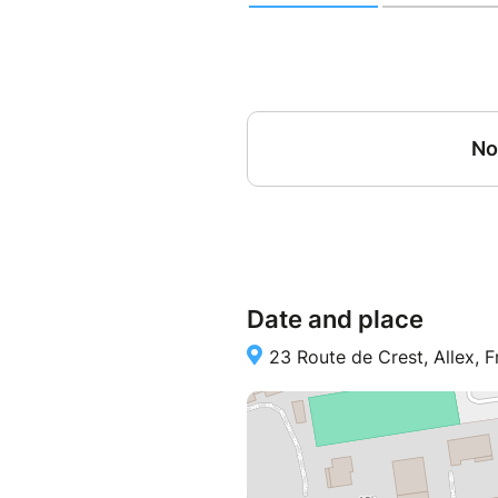
Prestation adaptée pour 
de 12 enfants.
Le groupe d’enfants reste
accompagnants.
Présence obligatoire d’un 
avec au minimum 1 adulte
Pour valider une réserva
Nous acceptons les annula
choisie. Dans le cas contr
conserver l’acompte.
Date and place
23 Route de Crest, Allex, 