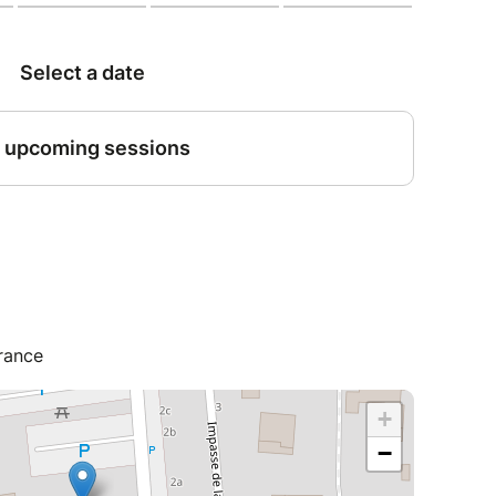
les enfants de 3 à 12 ans avec un maximum
 sous la responsabilité des adultes
moins 1 adulte tout au long de la prestation,
 pour 6 enfants.
tion, un acompte de 40€ sera demandé.
tions au plus tard 7 jours avant la date
aire, nous nous réservons le droit de
France
+
−