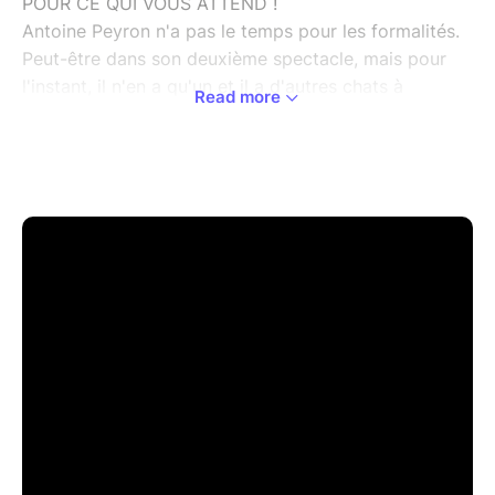
POUR CE QUI VOUS ATTEND !
Antoine Peyron n'a pas le temps pour les formalités.
Peut-être dans son deuxième spectacle, mais pour
l'instant, il n'en a qu'un et il a d'autres chats à
Read more
fouetter que de faire des politesses. Il va vous parler
de son ancien métier d'ambulancier et vous promet
un moment de désinvolture et d'impertinence avec
de nombreuses anecdotes insolentes et drôles, le
tout saupoudré d'une bonne dose d'humour noir. Un
conseil : âmes sensibles s'abstenir !
Après 5 ans de théâtre d'improvisation, 5 ans de
stand-up et 10 prix remportés en festivals d'humour,
il est temps pour Antoine de parcourir les théâtres
pour prêcher la bonne parole. Déjà plus de 10 000
spectateurs ont rempli les salles à travers la France.
Rejoignez-le le samedi 1er mars 2025 à 20h00 au
Théâtre Francine Vasse pour une soirée inoubliable,
avec en prime des premières parties surprises !