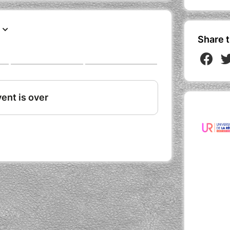
n fléau qui appartient au passé mais il
métamorphosant.On peut établir une
ure d’esclaves et les modes actuels de
s.
Share t
t la terreur, les hommes hier comme
oltés, ils ont continué et continuent de
ie les traversées vers la liberté.