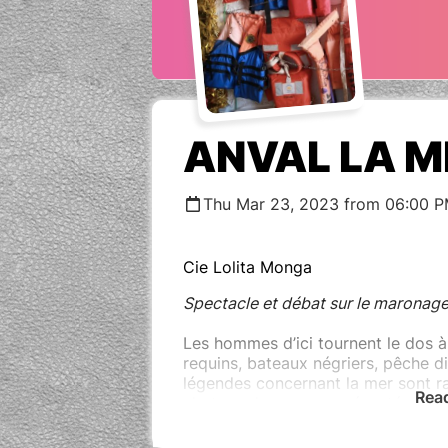
ANVAL LA ME
Thu Mar 23, 2023 from 06:00 P
Cie Lolita Monga
Spectacle et débat sur le maronage
Les hommes d’ici tournent le dos à
requins, bateaux négriers, pêche dif
légendes concernant la mer sont ra
Rea
c’est que la mer a représenté aussi
pour les marons dont les rêves éta
complots, d’attentes du gonflemen