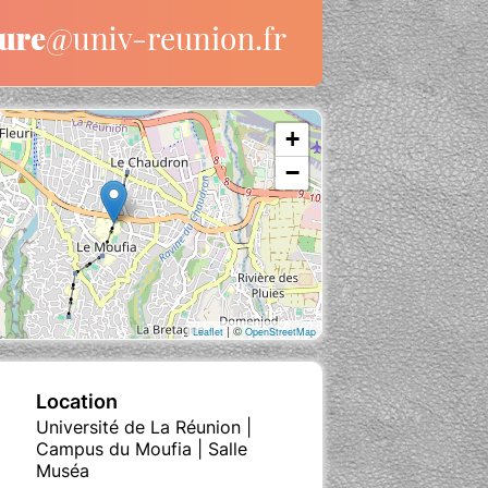
+
−
| ©
Leaflet
OpenStreetMap
Location
Université de La Réunion |
Campus du Moufia | Salle
Muséa