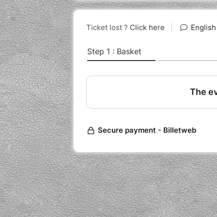
pays natal. L’esclavage n’est pas u
accompagne notre histoire en se 
analogie entre les guerres de capt
gestion des circulations migratoire
Malgré la violence, l’humiliation e
aujourd’hui ont résisté, se sont rév
rêver et de tenter au péril de leur v