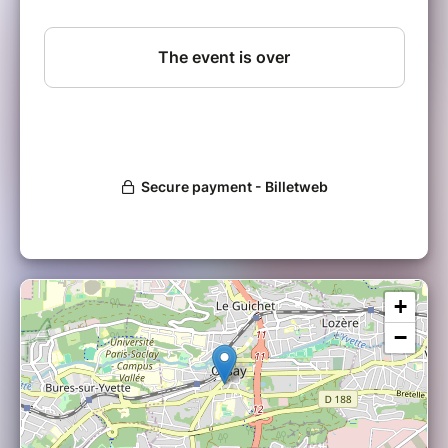
ouvert à tous, joueurs débutants comme
joueurs confirmés. Les débutants pourront
recevoir des conseils des joueurs plus
expérimentés et des organisateurs du tournois
!
Ces avants-premières vous permettrons de
découvrir avant la sortie officiels les cartes de
l'extension
"Rivalités Destinées" !
Vous
recevrez un kit d'avant première afin de
construire votre deck avec ces nouvelles
cartes, et participerez à des duels tout au
long de l'événement !
Notez que l'évenement aura lieu au bar à jeux
+
Le Deck :
13 rue Archangé, 91400 Orsay
−
Les inscriptions se font ici mais il
faudra
payer
sont
kit
sur
place
(35 euros sauf évolution de
prix), pensez à
prévenir les organisateurs en
cas d'empechement
afin de libérer votre place
!