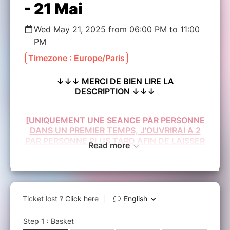
- 21 Mai
Wed May 21, 2025 from 06:00 PM to 11:00
PM
Timezone : Europe/Paris
↓↓↓ MERCI DE BIEN LIRE LA
DESCRIPTION ↓↓↓
[UNIQUEMENT UNE SEANCE PAR PERSONNE
DANS UN PREMIER TEMPS, J'OUVRIRAI A 2
PAR PERSONNE PLUS TARD AFIN DE LAISSER
Read more
LA POSSIBILITE A TOUT LE MONDE DE
S'INSCRIRE. TOUTE PERSONNE NE
RESPECTANT PAS CETTE REGLE VERRA SES
INSCRIPTIONS ANNULEES]
Bienvenue à l'Avant Première
RIVALITES
DESTINEES
!
Ce tournoi amical d’avant-première officiel est