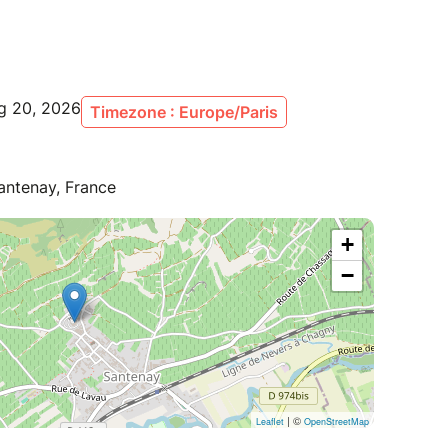
ug 20, 2026
Timezone : Europe/Paris
antenay, France
+
−
| ©
Leaflet
OpenStreetMap