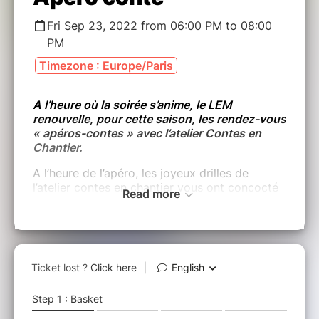
Fri Sep 23, 2022 from 06:00 PM to 08:00
PM
Timezone : Europe/Paris
A l’heure où la soirée s’anime, le LEM
renouvelle, pour cette saison, les rendez-vous
« apéros-contes » avec l’atelier Contes en
Chantier.
A l’heure de l’apéro, les joyeux drilles de
l’atelier contes en chantier vous ont concocté
Read more
des amuse-bouches de leur cru.
Venez déguster et partager des histoires
snackées, sucrées, salées et autres cocktails
de jeux de mots épicés, poétiques et
exotiques.
Entrée gratuite ou à prix libre – participation
financière libre et consciente