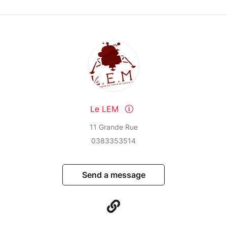
Le LEM
11 Grande Rue
0383353514
Send a message