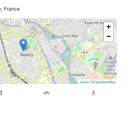
, France
+
−
| ©
Leaflet
OpenStreetMap