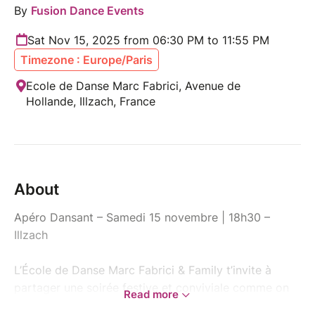
By
Fusion Dance Events
Sat Nov 15, 2025 from 06:30 PM to 11:55 PM
Timezone : Europe/Paris
Ecole de Danse Marc Fabrici, Avenue de
Hollande, Illzach, France
About
Apéro Dansant – Samedi 15 novembre | 18h30 –
Illzach
L’École de Danse Marc Fabrici & Family t’invite à
partager une soirée festive et conviviale comme on
Read more
les aime.