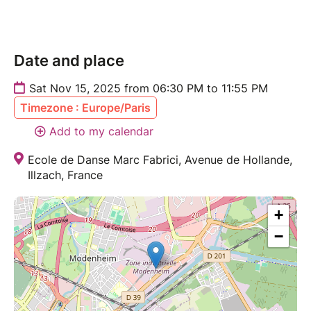
Fabrici.
???? Rendez-vous le samedi 15 novembre à 18h30 au
Date and place
5, avenue de Hollande, à Illzach.
Sat Nov 15, 2025 from 06:30 PM to 11:55 PM
Timezone : Europe/Paris
Add to my calendar
Ecole de Danse Marc Fabrici, Avenue de Hollande,
Illzach, France
+
−