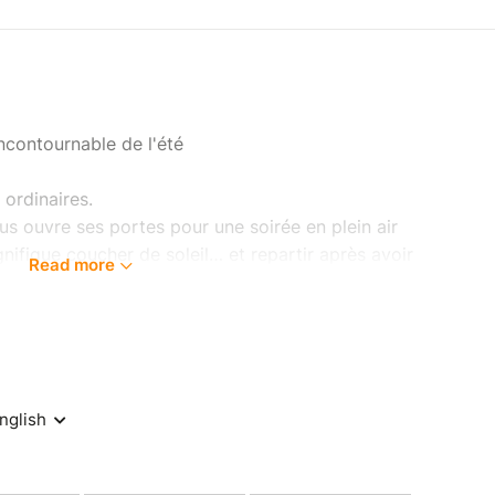
ontournable de l'été
 ordinaires.
s ouvre ses portes pour une soirée en plein air
gnifique coucher de soleil… et repartir après avoir
Read more
n bar, un foodtruck, un sushi bar, des tatouages
fera que monter au fil de la soirée. Que vous
u entre collègues, tout est réuni pour vivre un
exceptionnel.
Cadière-d'Azur