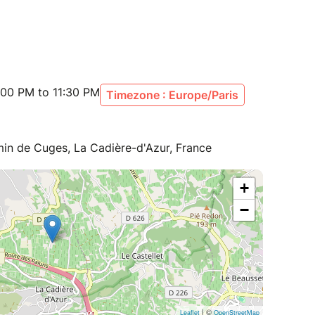
ccupe du reste. Les places sont limitées.
:00 PM to 11:30 PM
Timezone : Europe/Paris
in de Cuges, La Cadière-d'Azur, France
+
−
| ©
Leaflet
OpenStreetMap