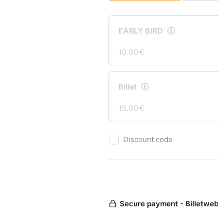
AU PROGRAMME
• Le Kaiser — DJ Set
• Mapso — DJ Set
• Loïs Fontana — DJ Set
Trois DJ, une seule mission : v
SUR PLACE
• Foodtruck
• Sushi Bar
• Bar
• Tattoo Flash
• Espace détente
• Ambiance festive en plein ai
TARIFS •
Early Bird 10 €
BIllet web. 15 €
Sur place 17 €
Parking gratuit sur place.