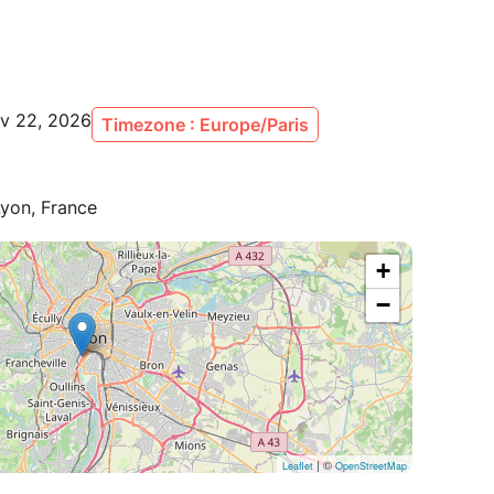
ov 22, 2026
Timezone : Europe/Paris
Lyon, France
+
−
| ©
Leaflet
OpenStreetMap