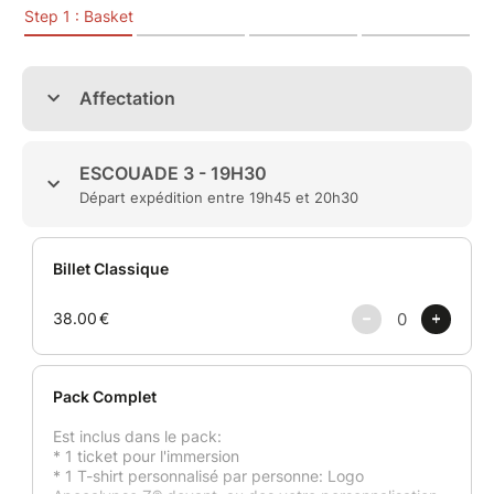
⚡ L’opération débute dès 19H.
Serez-vous parmi les premiers à entrer en zone ?
ℹ️ Chaque escouade est répartie en plusieurs groupes
de départ.
Événement interdit aux moins de 16 ans