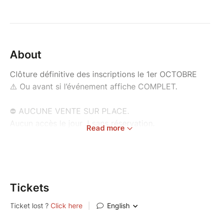
About
Clôture définitive des inscriptions le 1er OCTOBRE
⚠️ Ou avant si l’événement affiche COMPLET.
⛔ AUCUNE VENTE SUR PLACE.
Aucun accès le jour J sans réservation.
Read more
Réservez dès maintenant : les informations des
participants restent modifiables après l’achat, mais
devront être à jour avant l’événement.
Tickets
⚠️ Apocalypse Z est accessible uniquement sur
RÉSERVATION.