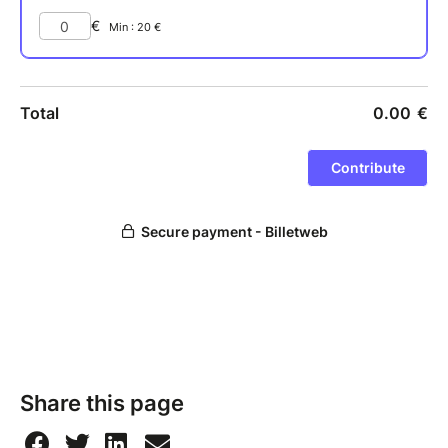
Pour la première fois, nous vous sollicitons pour une
campagne estivale d'appel aux dons, ouverte
jusqu'au 31 août 2026 à 23h59.
Les petits ruisseaux font les grandes rivières : tout
soutien est bienvenu et vos dons sont défiscalisables
!
Nos soutiens : L'association Jeux d'Anches est
soutenue par l'Union européenne, la DRAC PACA, le
département des Alpes de haute Provence, la ville de
Manosque, le Théâtre Durance, la CAF, Géométhane
et le Crédit Agricole Provence Cote d'Azue
Share this page