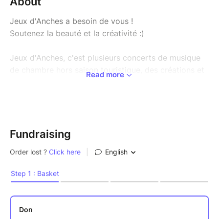
About
Jeux d'Anches a besoin de vous !
Soutenez la beauté et la créativité :)
Jeux d'Anches, c'est plusieurs concerts de musique
de chambre hors saison touristique, des créations et
Read more
des résidences, et également un projet pédagogique
annuel de pratique artistique auprès d'enfants non
musiciens, éloignés des structures culturelles
classiques.
Fundraising
Toutes ces actions nous semblent vraiment
complémentaires, et grâce à cela nous pouvons
soutenir les artistes professionnels, proposer une
offre culturelle de qualité aux habitants du
département et faire découvrir la pratique artistique
aux prochaines générations !