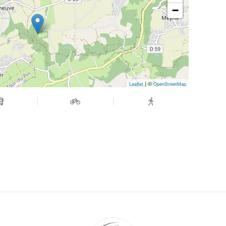
−
| ©
Leaflet
OpenStreetMap