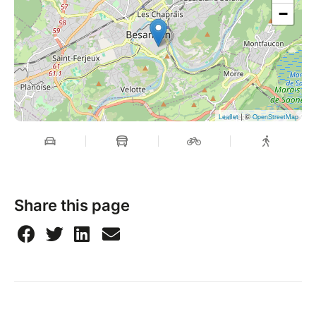
travail de l’Ennéagramme pour nous aider à
−
reconnaître, relâcher et transformer ces réponse
automatiques profondément enracinées dans notre
système nerveux.
Son approche repose sur trois piliers :
1. La conscience somatique : apprendre à ressentir
son corps de l’intérieur, ici et maintenant.
| ©
Leaflet
OpenStreetMap
2. La désidentification des automatismes : repérer
comment notre type se manifeste dans nos
sensations corporelles, notre respiration.
3. La capacité à rester présent : développer l’art du
placement de l’attention pour se ressourcer
Share this page
intérieurement, puis élargir notre zone de liberté
intérieure.
Cette approche puissante, douce et ancrée permet
une transformation durable car les prises de
conscience sont directement intégrées dans le corps,