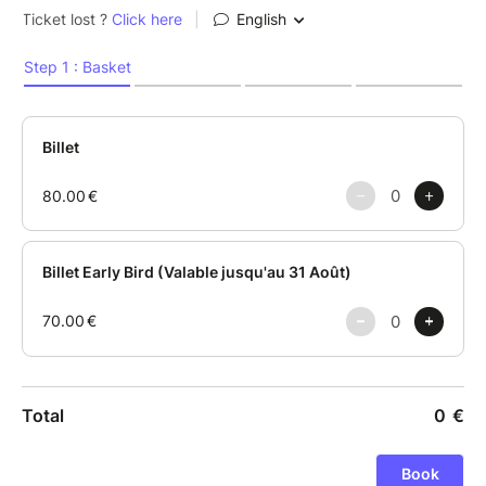
Ce manque d’alignement et de réceptivité se
manifeste dans nos trois centres d’intelligence :
Tête : Pensées récurrentes, scénarios catastrophes,
ruminations, idéalisation… le mental tourne en boucle
pour éviter l’inconnu ou l’inconfort.
Coeur : Une sensibilité émotionnelle trop intense… ou
au contraire anesthésiée. Trop ou pas assez
d’empathie : où se trouve l’équilibre ? Comment être
juste dans le lien, dans le donner-recevoir ?
Corps : Difficulté à écouter les signaux corporels,
relation compliquée à la colère ou à la frustration,
manque d’ancrage, difficulté à faire confiance à ce
que le corps nous communique.
La spécificité de cette approche : une transformation
durable.
L’Ennéagramme est connu pour être une grille de