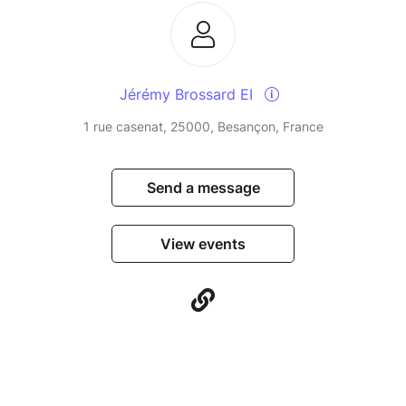
là où nos schémas sont le plus profondément
enracinés.
Une invitation à ne plus seulement comprendre son
Jérémy Brossard EI
type, mais à l’incarner autrement.
1 rue casenat, 25000, Besançon, France
Send a message
View events