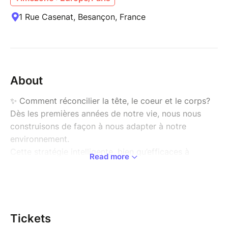
1 Rue Casenat, Besançon, France
About
✨ Comment réconcilier la tête, le coeur et le corps?
Dès les premières années de notre vie, nous nous
construisons de façon à nous adapter à notre
environnement.
Cette stratégie intelligente, bien qu’efficaces à
Read more
l’origine mais inconsciente, devient avec le temps un
système d’automatismes rigides. Elles nous
enferment dans une personnalité réactive, restreinte,
parfois incapable de faire des choix vraiment justes
pour soi.
Tickets