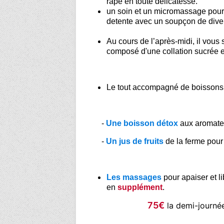
rape en toute delicatesse.
un soin et un micromassage pour 
detente avec un soupçon de dive
Au cours de l’après-midi, il vous 
composé d'une collation sucrée et
Le tout accompagné de boissons 
-
Une boisson détox
aux aromate
-
Un jus de fruits
de la ferme pour 
Les massages
pour apaiser et l
en
supplément
.
75€
la demi-journé