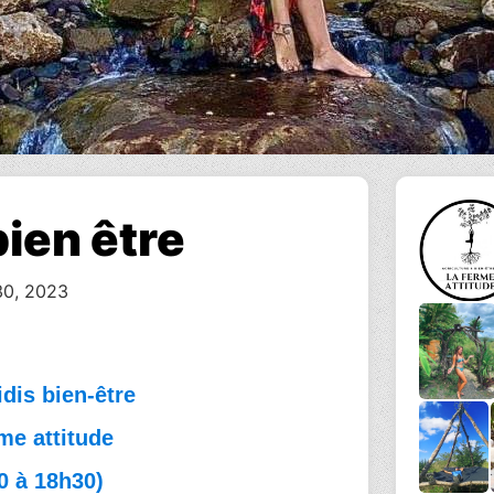
ien être
30, 2023
dis bien-être
me attitude
0 à 18h30)