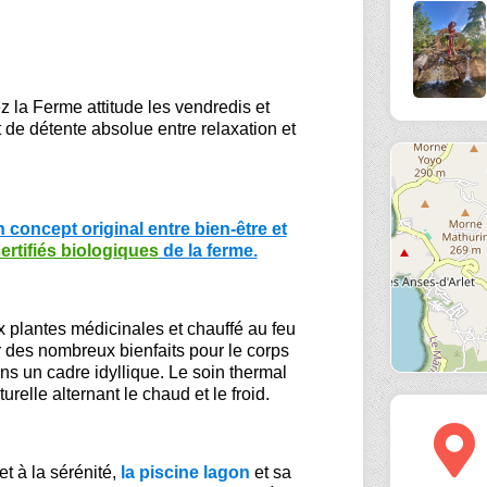
 la Ferme attitude les vendredis et
e détente absolue entre relaxation et
oncept original entre bien-être et
ertifiés biologiques
de la ferme.
 plantes médicinales et chauffé au feu
r des nombreux bienfaits pour le corps
ans un cadre idyllique. Le soin thermal
relle alternant le chaud et le froid.
t à la sérénité,
la piscine lagon
et sa