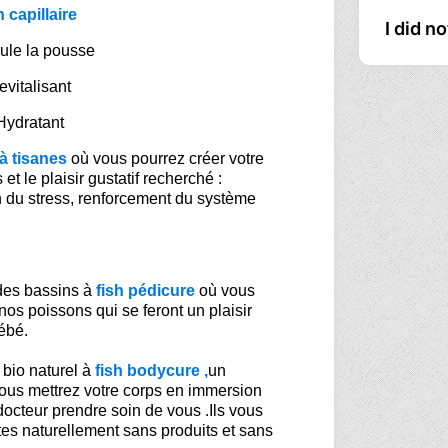
 capillaire
I did n
ule la pousse
evitalisant
Hydratant
à tisanes
où vous pourrez créer votre
 et le plaisir gustatif recherché :
n du stress, renforcement du système
 des bassins à
fish pédicure
où vous
nos poissons qui se feront un plaisir
ébé.
 bio naturel à
fish bodycure ,
un
ous mettrez votre corps en immersion
docteur prendre soin de vous .Ils vous
es naturellement sans produits et sans