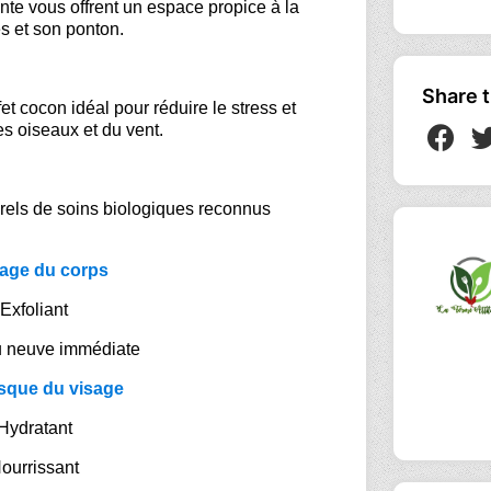
nte vous offrent un espace propice à la
es et son ponton.
Share t
et cocon idéal pour réduire le stress et
des oiseaux et du vent.
rels de soins biologiques reconnus
ge du corps
Exfoliant
u neuve immédiate
sque du visage
Hydratant
ourrissant