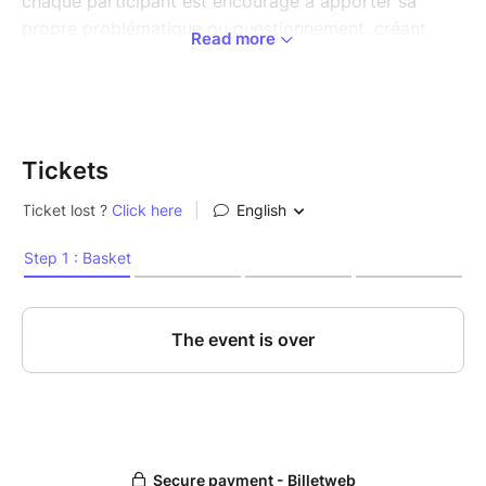
chaque participant est encouragé à apporter sa
propre problématique ou questionnement, créant
Read more
ainsi une expérience unique et personnalisée pour
tous.
Chaque personne aura l'occasion de déposer sa
propre situation ou questionnement, et ensemble,
nous explorerons les différentes dynamiques
Tickets
familiales ou professionnelles.
Cette journée est ouverte à tous, l'accent étant mis
sur la diversité des histoires et des parcours
individuels.
Si vous le souhaitez, il est possible de participer en
tant que "simple" représentant. Cela signifie que vous
vous mettez au service de l'exploration des autres
participants.