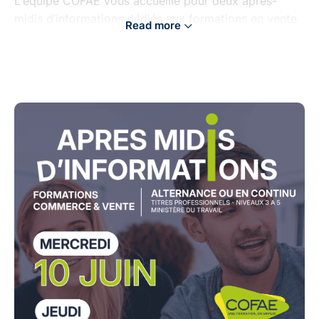
L'équipe COFAE vous accueille pour deux après-
midis d’informations dédiés aux formations en vente
Read more
et commerce, les 10 & 25 juin de 13h30 à 17h, au
COFAE, 1 rue Maurice Edgar Coindreau, à La Roche-
sur-Yon.
Venez découvrir les différents parcours de formation,
échanger avec les équipes pédagogiques et obtenir
toutes les informations nécessaires pour construire
votre projet professionnel dans le domaine de la
vente et du commercial.