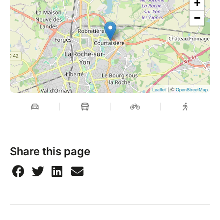
+
−
| ©
Leaflet
OpenStreetMap
Share this page