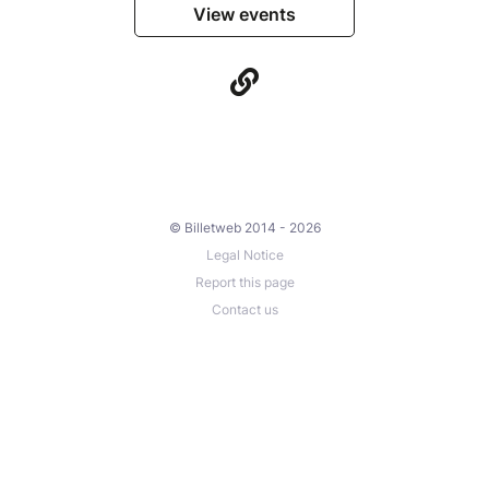
???? Pour qui ?
View events
Pour toute personne curieuse de découvrir
les neuro-constellations
Pour celles et ceux qui ressentent le besoin
de mieux comprendre leurs schémas
relationnels ou émotionnels
Pour vivre une expérience collective
profonde et respectueuse, même sans
problématique précise
© Billetweb 2014 - 2026
Un espace sécurisé, bienveillant et sans jugement
Legal Notice
vous sera proposé tout au long de la journée.
Report this page
Contact us
???? Lieu & horaires
Espace Abondance, 9 rue Daquin, Aix-les-Bains
???? 15h00 – 17/18h
⚠️ Contre-indications importantes
Les constellations ne sont pas recommandées dans