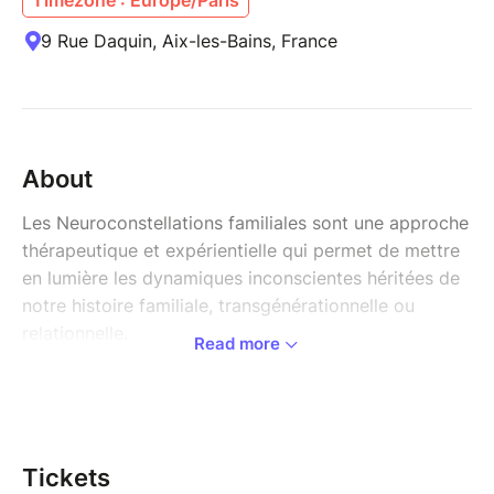
9 Rue Daquin, Aix-les-Bains, France
About
Les Neuroconstellations familiales sont une approche
thérapeutique et expérientielle qui permet de mettre
en lumière les dynamiques inconscientes héritées de
notre histoire familiale, transgénérationnelle ou
relationnelle.
Read more
Elles offrent un espace pour comprendre certains
blocages, schémas répétitifs ou tensions
émotionnelles… et amorcer un mouvement profond
de réajustement intérieur. Mais ici, il ne s’agit pas
simplement de “regarder” une constellation. Il s’agit
Tickets