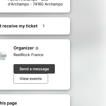
d'Archamps - 74160 Archamps
ot receive my ticket
Organizer
ReelRock France
Send a message
View events
his page