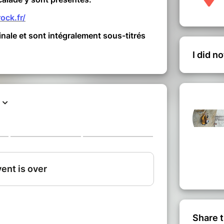
ock.fr/
inale et sont intégralement sous-titrés
I did n
Share t