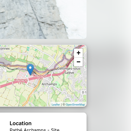
+
−
| ©
Leaflet
OpenStreetMap
Location
Pathé Archamps - Site