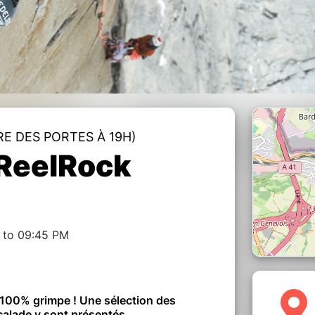
RE DES PORTES À 19H)
ReelRock
 to 09:45 PM
l 100% grimpe ! Une sélection des
scalade y sont présentés.