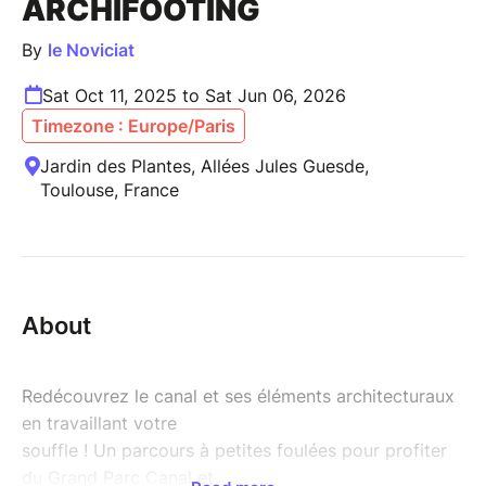
ARCHIFOOTING
By
le Noviciat
Sat Oct 11, 2025 to Sat Jun 06, 2026
Timezone : Europe/Paris
Jardin des Plantes, Allées Jules Guesde,
Toulouse, France
About
Redécouvrez le canal et ses éléments architecturaux
en travaillant votre
souffle ! Un parcours à petites foulées pour profiter
du Grand Parc Canal et