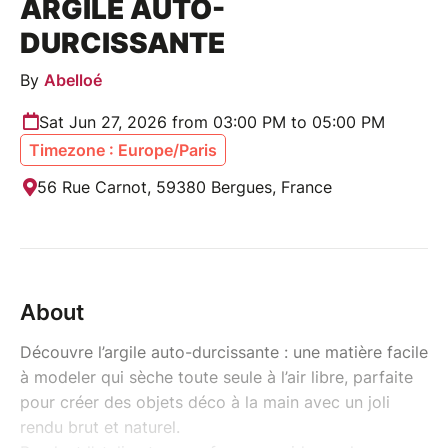
ARGILE AUTO-
DURCISSANTE
By
Abelloé
Sat Jun 27, 2026 from 03:00 PM to 05:00 PM
Timezone : Europe/Paris
56 Rue Carnot, 59380 Bergues, France
About
Découvre l’argile auto-durcissante : une matière facile
à modeler qui sèche toute seule à l’air libre, parfaite
pour créer des objets déco à la main avec un joli
rendu brut et naturel.