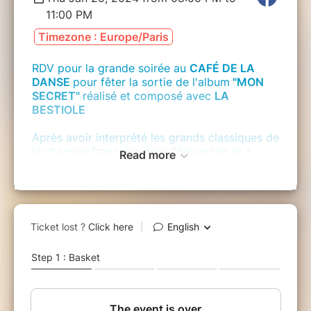
11:00 PM
Timezone : Europe/Paris
RDV pour la grande soirée au
CAFÉ DE LA
DANSE
pour fêter la sortie de l'album
"MON
SECRET"
réalisé et composé avec
LA
BESTIOLE
Après avoir interprété les grands classiques de
la chanson française dans l'hexagone et à
Read more
l'étranger, Armelle Yons ose et se réinvente.
L'écriture de ses propres textes, mis en
musique par le duo La Bestiole, a donné
naissance à «Mon secret».
Armelle y associe son amour des mots et
cette énergie scénique qui est sa marque de
fabrique.
Un cabinet de curiosité musical où se mêlent