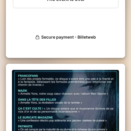
le rock, la chanson et un certain esprit
irrévérencieux issu du cabaret.
Armelle Yons
Chant, flute traversière
Delphine Labey
Batterie, percussions, chant
Olivier Azzano
Guitare, basse
Paul Galiana
Guitare
Diabolo
Harmonica
https://linktr.ee/armelleyons
1ère partie : Stéphanie A
cquette
https://stephanieacquette.com