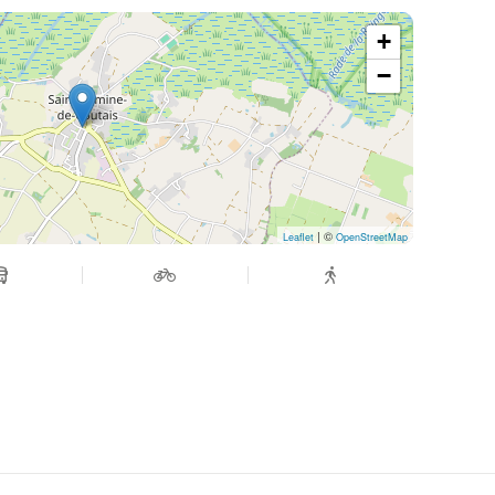
+
−
| ©
Leaflet
OpenStreetMap